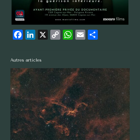
Facebook
LinkedIn
X
Copy
WhatsApp
Email
Partager
Link
Autres articles