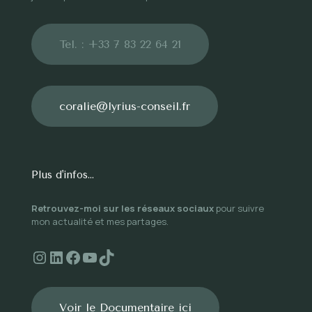
Tel. : +33 7 83 22 64 21
coralie@lyrius-conseil.fr
Plus d'infos...
Retrouvez-moi sur les réseaux sociaux
pour suivre
mon actualité et mes partages.
Instagram
LinkedIn
Facebook
YouTube
TikTok
Voir le Documentaire ici