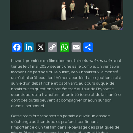
Facebook
LinkedIn
X
Copy
WhatsApp
Email
Partager
Link
L’avant-première du film documentaire
Au-delà du soin
s’est
tenue le 31 mai 2025 devant une salle comble. Un véritable
moment de partage où le public, venu nombreux, a montré
un réel intérêt pour les thèmes abordés. La projection a été
suivie d’un débat riche et captivant, au cours duquel de
nombreuses questions ont émergé autour de l’hypnose
quantique, de la transformation intérieure et de la manière
dont ces outils peuvent accompagner chacun sur son
chemin personnel.
Cette première rencontre a permis d’ouvrir un espace
d’échange authentique et profond, confirmant
l’importance d’un tel film dans le paysage des pratiques de
mieux-être. L’engouement du public et la qualité des